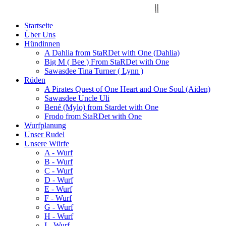
Startseite
Über Uns
Hündinnen
A Dahlia from StaRDet with One (Dahlia)
Big M ( Bee ) From StaRDet with One
Sawasdee Tina Turner ( Lynn )
Rüden
A Pirates Quest of One Heart and One Soul (Aiden)
Sawasdee Uncle Uli
Bené (Mylo) from Stardet with One
Frodo from StaRDet with One
Wurfplanung
Unser Rudel
Unsere Würfe
A - Wurf
B - Wurf
C - Wurf
D - Wurf
E - Wurf
F - Wurf
G - Wurf
H - Wurf
I - Wurf