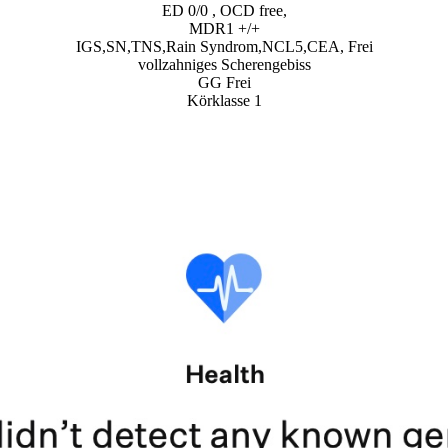
ED 0/0 , OCD free,
MDR1 +/+
IGS,SN,TNS,Rain Syndrom,NCL5,CEA, Frei
vollzahniges Scherengebiss
GG Frei
Körklasse 1