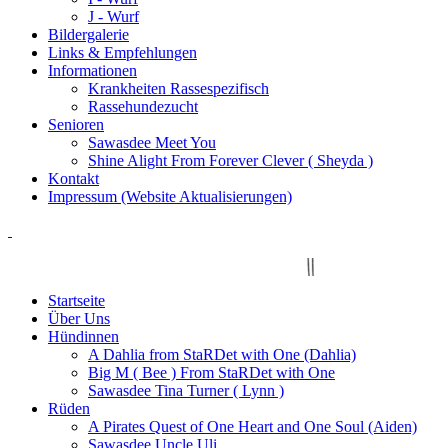
J - Wurf
Bildergalerie
Links & Empfehlungen
Informationen
Krankheiten Rassespezifisch
Rassehundezucht
Senioren
Sawasdee Meet You
Shine Alight From Forever Clever ( Sheyda )
Kontakt
Impressum (Website Aktualisierungen)
Startseite
Über Uns
Hündinnen
A Dahlia from StaRDet with One (Dahlia)
Big M ( Bee ) From StaRDet with One
Sawasdee Tina Turner ( Lynn )
Rüden
A Pirates Quest of One Heart and One Soul (Aiden)
Sawasdee Uncle Uli