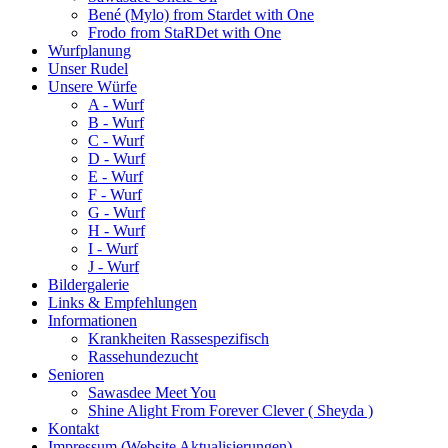
Bené (Mylo) from Stardet with One
Frodo from StaRDet with One
Wurfplanung
Unser Rudel
Unsere Würfe
A - Wurf
B - Wurf
C - Wurf
D - Wurf
E - Wurf
F - Wurf
G - Wurf
H - Wurf
I - Wurf
J - Wurf
Bildergalerie
Links & Empfehlungen
Informationen
Krankheiten Rassespezifisch
Rassehundezucht
Senioren
Sawasdee Meet You
Shine Alight From Forever Clever ( Sheyda )
Kontakt
Impressum (Website Aktualisierungen)