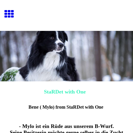
StaRDet with One
Bene ( Mylo) from StaRDet with One
- Mylo ist ein Rüde aus unserem B-Wurf.
Seine Besitzerin möchte gerne selber in die Zucht