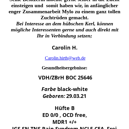
einsteigen und somit haben wir, in anfänglicher
enger
Zusammenarbeit Mylo zu einem ganz tollen
Zuchtrüden gemacht.
Bei Interesse an dem hübschen Kerl, können
mögliche Interessenten gerne und auch direkt mit
Ihr in Verbindung setzen;
Carolin H.
Carolin.hirth@web.de
Gesundheitsergebnisse:
VDH/ZBrH BOC 25646
Farbe
black-white
Geboren:
29.03.21
Hüfte B
ED 0/0 , OCD free,
MDR1 +/+
IGS,SN,TNS,Rain Syndrom,NCL5,CEA, Frei